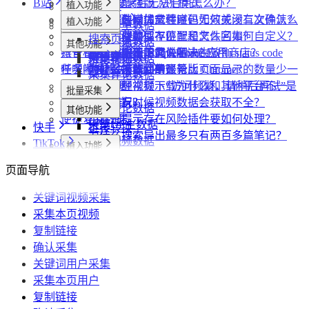
B站
数据上报
下载相关问题
CRX 安装后无法启用怎么办？
什么是增强版 API 模式
植入功能
专辑页
批量采集
采集模式
飞书相关问题
下载插件时提示程序包无效或没有文件怎么
什么是自动加载验证码
批量下载媒体文件时，如何关闭二次确认？
植入功能
笔记详情页
搜索页
批量采集
采集博主数据
其他功能
采集历史
小红书相关问题
办？
如何免费获取 VIP
下载文件的保存位置和文件名如何自定义？
提示字段类型不匹配是怎么回事？
搜索页
达人详情页
搜索页
采集评论数据
采集达人数据
其他功能
链接转换
账号管理
抖音相关问题
为什么无法访问 Chrome 应用商店？
第三方收费下载说明
为什么配置的文件名未生效？
提示权限不足怎么解决？
小红书出现“Request failed with status code
博主详情页
视频详情页
UP主详情页
采集笔记数据
采集视频数据
链接转换
任务闹钟
哔哩哔哩相关问题
为什么推荐使用最新版 Chrome？
为什么不能注册账号
406“是怎么回事？
为什么采集到的评论比页面显示的数量少一
视频详情页
采集评论数据
采集本页数据
小红书经常提示“访问频繁，请稍后再试”是
些？
哔哩哔哩视频下载为什么和其他平台不一
批量采集
媒体文件下载
什么情况？
为什么有时候视频数据会获取不全？
样？
采集评论数据
其他功能
便捷复制数据
小红书提示存在风险插件要如何处理？
采集UP主数据
快手
链接转换
为什么搜索导出最多只有两百多篇笔记？
采集视频数据
TikTok
植入功能
植入功能
达人详情页
批量采集
页面导航
达人详情页
搜索页
批量采集
采集达人数据
其他功能
视频详情页
视频详情页
关键词视频采集
采集达人数据
采集评论数据
其他功能
链接转换
采集本页视频
采集视频数据
采集视频数据
短链解析
复制链接
采集评论数据
确认采集
关键词用户采集
采集本页用户
复制链接