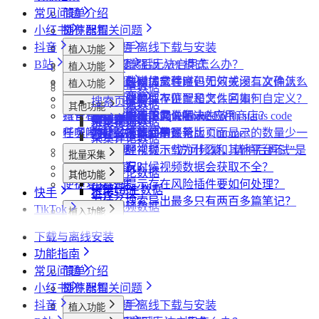
常见问题
简单介绍
小红书
插件配置
浏览器相关问题
抖音
飞书同步
会员相关问题
社媒助手离线下载与安装
植入功能
B站
数据上报
下载相关问题
CRX 安装后无法启用怎么办？
什么是增强版 API 模式
植入功能
专辑页
批量采集
采集模式
飞书相关问题
下载插件时提示程序包无效或没有文件怎么
什么是自动加载验证码
批量下载媒体文件时，如何关闭二次确认？
植入功能
笔记详情页
搜索页
批量采集
采集博主数据
其他功能
采集历史
小红书相关问题
办？
如何免费获取 VIP
下载文件的保存位置和文件名如何自定义？
提示字段类型不匹配是怎么回事？
搜索页
达人详情页
搜索页
采集评论数据
采集达人数据
其他功能
链接转换
账号管理
抖音相关问题
为什么无法访问 Chrome 应用商店？
第三方收费下载说明
为什么配置的文件名未生效？
提示权限不足怎么解决？
小红书出现“Request failed with status code
博主详情页
视频详情页
UP主详情页
采集笔记数据
采集视频数据
链接转换
任务闹钟
哔哩哔哩相关问题
为什么推荐使用最新版 Chrome？
为什么不能注册账号
406“是怎么回事？
为什么采集到的评论比页面显示的数量少一
视频详情页
采集评论数据
采集本页数据
小红书经常提示“访问频繁，请稍后再试”是
些？
哔哩哔哩视频下载为什么和其他平台不一
批量采集
媒体文件下载
什么情况？
为什么有时候视频数据会获取不全？
样？
采集评论数据
其他功能
便捷复制数据
小红书提示存在风险插件要如何处理？
采集UP主数据
快手
链接转换
为什么搜索导出最多只有两百多篇笔记？
采集视频数据
TikTok
植入功能
植入功能
达人详情页
批量采集
下载与离线安装
达人详情页
搜索页
批量采集
采集达人数据
其他功能
功能指南
视频详情页
视频详情页
采集达人数据
采集评论数据
其他功能
链接转换
常见问题
简单介绍
采集视频数据
采集视频数据
短链解析
小红书
插件配置
浏览器相关问题
采集评论数据
抖音
飞书同步
会员相关问题
社媒助手离线下载与安装
植入功能