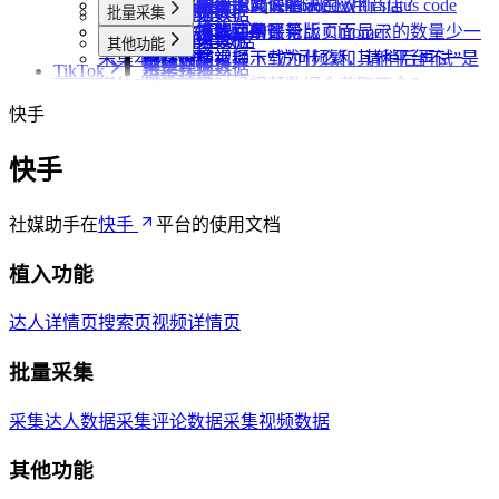
账号管理
抖音相关问题
为什么无法访问 Chrome 应用商店？
第三方收费下载说明
为什么配置的文件名未生效？
提示权限不足怎么解决？
小红书出现“Request failed with status code
博主详情页
视频详情页
UP主详情页
达人详情页
批量采集
采集笔记数据
采集视频数据
采集评论数据
其他功能
链接转换
任务闹钟
哔哩哔哩相关问题
为什么推荐使用最新版 Chrome？
为什么不能注册账号
406“是怎么回事？
为什么采集到的评论比页面显示的数量少一
视频详情页
搜索页
采集评论数据
采集UP主数据
采集达人数据
其他功能
链接转换
采集本页数据
小红书经常提示“访问频繁，请稍后再试”是
些？
哔哩哔哩视频下载为什么和其他平台不一
视频详情页
采集视频数据
采集评论数据
TikTok
链接转换
媒体文件下载
什么情况？
为什么有时候视频数据会获取不全？
样？
采集视频数据
植入功能
便捷复制数据
小红书提示存在风险插件要如何处理？
快手
达人详情页
批量采集
为什么搜索导出最多只有两百多篇笔记？
视频详情页
采集达人数据
其他功能
快手
采集视频数据
短链解析
采集评论数据
社媒助手在
快手
平台的使用文档
植入功能
达人详情页
搜索页
视频详情页
批量采集
采集达人数据
采集评论数据
采集视频数据
其他功能