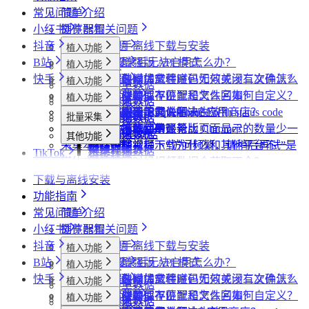
常见问题
简单介绍
小红书
插件配置
浏览器相关问题
抖音
飞书同步
会员相关问题
社媒助手离线下载与安装
植入功能
B站
数据上报
下载相关问题
CRX 安装后无法启用怎么办？
什么是增强版 API 模式
植入功能
专辑页
批量采集
快手
采集模式
飞书相关问题
下载插件时提示程序包无效或没有文件怎么
什么是自动加载验证码
批量下载媒体文件时，如何关闭二次确认？
植入功能
笔记详情页
搜索页
批量采集
采集博主数据
其他功能
采集历史
小红书相关问题
办？
如何免费获取 VIP
下载文件的保存位置和文件名如何自定义？
提示字段类型不匹配是怎么回事？
植入功能
搜索页
达人详情页
搜索页
批量采集
采集评论数据
采集达人数据
其他功能
链接转换
账号管理
抖音相关问题
为什么无法访问 Chrome 应用商店？
第三方收费下载说明
为什么配置的文件名未生效？
提示权限不足怎么解决？
小红书出现“Request failed with status code
博主详情页
视频详情页
UP主详情页
达人详情页
批量采集
采集笔记数据
采集视频数据
采集评论数据
其他功能
链接转换
任务闹钟
哔哩哔哩相关问题
为什么推荐使用最新版 Chrome？
为什么不能注册账号
406“是怎么回事？
为什么采集到的评论比页面显示的数量少一
视频详情页
搜索页
采集评论数据
采集UP主数据
采集达人数据
其他功能
链接转换
采集本页数据
小红书经常提示“访问频繁，请稍后再试”是
些？
哔哩哔哩视频下载为什么和其他平台不一
视频详情页
采集视频数据
采集评论数据
TikTok
链接转换
媒体文件下载
什么情况？
为什么有时候视频数据会获取不全？
样？
采集视频数据
植入功能
便捷复制数据
小红书提示存在风险插件要如何处理？
下载与离线安装
达人详情页
批量采集
为什么搜索导出最多只有两百多篇笔记？
功能指南
视频详情页
采集达人数据
其他功能
常见问题
简单介绍
采集视频数据
短链解析
小红书
插件配置
浏览器相关问题
采集评论数据
抖音
飞书同步
会员相关问题
社媒助手离线下载与安装
植入功能
B站
数据上报
下载相关问题
CRX 安装后无法启用怎么办？
什么是增强版 API 模式
植入功能
专辑页
批量采集
快手
采集模式
飞书相关问题
下载插件时提示程序包无效或没有文件怎么
什么是自动加载验证码
批量下载媒体文件时，如何关闭二次确认？
植入功能
笔记详情页
搜索页
批量采集
采集博主数据
其他功能
采集历史
小红书相关问题
办？
如何免费获取 VIP
下载文件的保存位置和文件名如何自定义？
提示字段类型不匹配是怎么回事？
植入功能
搜索页
达人详情页
搜索页
批量采集
采集评论数据
采集达人数据
其他功能
链接转换