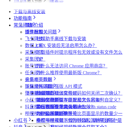
TikTok
植入功能
搜索页
达人详情页
搜索页
批量采集
采集评论数据
采集达人数据
其他功能
链接转换
植入功能
博主详情页
视频详情页
UP主详情页
达人详情页
批量采集
采集笔记数据
采集视频数据
采集评论数据
其他功能
链接转换
下载与离线安装
达人详情页
视频详情页
搜索页
批量采集
采集评论数据
采集UP主数据
采集达人数据
其他功能
链接转换
功能指南
视频详情页
视频详情页
采集达人数据
采集视频数据
采集评论数据
其他功能
链接转换
常见问题
简单介绍
采集视频数据
采集视频数据
短链解析
插件配置
浏览器相关问题
采集评论数据
飞书同步
社媒助手离线下载与安装
数据上报
CRX 安装后无法启用怎么办？
采集模式
下载插件时提示程序包无效或没有文件怎么
采集历史
办？
账号管理
为什么无法访问 Chrome 应用商店？
任务闹钟
为什么推荐使用最新版 Chrome？
采集本页数据
会员相关问题
媒体文件下载
下载相关问题
什么是增强版 API 模式
便捷复制数据
飞书相关问题
什么是自动加载验证码
批量下载媒体文件时，如何关闭二次确认？
小红书相关问题
如何免费获取 VIP
下载文件的保存位置和文件名如何自定义？
提示字段类型不匹配是怎么回事？
抖音相关问题
第三方收费下载说明
为什么配置的文件名未生效？
提示权限不足怎么解决？
小红书出现“Request failed with status code
哔哩哔哩相关问题
为什么不能注册账号
406“是怎么回事？
为什么采集到的评论比页面显示的数量少一
小红书
小红书经常提示“访问频繁，请稍后再试”是
些？
哔哩哔哩视频下载为什么和其他平台不一