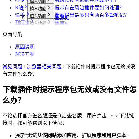
抖音
什么情况？
为什么有时候视频数据会获取不全？
样？
植入功能
B站
小红书提示存在风险插件要如何处理？
植入功能
专辑页
批量采集
快手
为什么搜索导出最多只有两百多篇笔记？
植入功能
笔记详情页
搜索页
批量采集
采集博主数据
其他功能
TikTok
植入功能
搜索页
达人详情页
搜索页
批量采集
采集评论数据
采集达人数据
其他功能
链接转换
植入功能
博主详情页
视频详情页
UP主详情页
达人详情页
批量采集
采集笔记数据
采集视频数据
采集评论数据
其他功能
链接转换
页面导航
达人详情页
视频详情页
搜索页
批量采集
采集评论数据
采集UP主数据
采集达人数据
其他功能
链接转换
视频详情页
视频详情页
原因说明
采集达人数据
采集视频数据
采集评论数据
其他功能
链接转换
解决方案
采集视频数据
采集视频数据
短链解析
采集评论数据
常见问题
浏览器相关问题
下载插件时提示程序包无效或没
有文件怎么办？
下载插件时提示程序包无效或没有文件怎
么办？
不论选择官方签名版还是商店签名版，用户点击
下载链
.crx
接时，都可能遇到以下情况：
提示“
无法从该网站添加应用、扩展程序和用户脚本
”