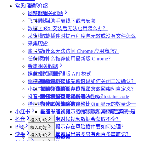
常见问题
简单介绍
插件配置
浏览器相关问题
飞书同步
社媒助手离线下载与安装
数据上报
CRX 安装后无法启用怎么办？
采集模式
下载插件时提示程序包无效或没有文件怎么
采集历史
办？
账号管理
为什么无法访问 Chrome 应用商店？
任务闹钟
为什么推荐使用最新版 Chrome？
采集本页数据
会员相关问题
媒体文件下载
下载相关问题
什么是增强版 API 模式
便捷复制数据
飞书相关问题
什么是自动加载验证码
批量下载媒体文件时，如何关闭二次确认？
小红书相关问题
如何免费获取 VIP
下载文件的保存位置和文件名如何自定义？
提示字段类型不匹配是怎么回事？
抖音相关问题
第三方收费下载说明
为什么配置的文件名未生效？
提示权限不足怎么解决？
小红书出现“Request failed with status code
哔哩哔哩相关问题
为什么不能注册账号
406“是怎么回事？
为什么采集到的评论比页面显示的数量少一
小红书
小红书经常提示“访问频繁，请稍后再试”是
些？
哔哩哔哩视频下载为什么和其他平台不一
抖音
什么情况？
为什么有时候视频数据会获取不全？
样？
植入功能
B站
小红书提示存在风险插件要如何处理？
植入功能
专辑页
批量采集
快手
为什么搜索导出最多只有两百多篇笔记？
植入功能
笔记详情页
搜索页
批量采集
采集博主数据
其他功能