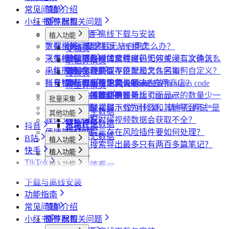
常见问题
简单介绍
小红书
插件配置
浏览器相关问题
飞书同步
会员相关问题
社媒助手离线下载与安装
植入功能
数据上报
下载相关问题
CRX 安装后无法启用怎么办？
什么是增强版 API 模式
专辑页
采集模式
飞书相关问题
下载插件时提示程序包无效或没有文件怎么
什么是自动加载验证码
批量下载媒体文件时，如何关闭二次确认？
笔记详情页
采集历史
小红书相关问题
办？
如何免费获取 VIP
下载文件的保存位置和文件名如何自定义？
提示字段类型不匹配是怎么回事？
搜索页
账号管理
抖音相关问题
为什么无法访问 Chrome 应用商店？
第三方收费下载说明
为什么配置的文件名未生效？
提示权限不足怎么解决？
小红书出现“Request failed with status code
博主详情页
任务闹钟
哔哩哔哩相关问题
为什么推荐使用最新版 Chrome？
为什么不能注册账号
406“是怎么回事？
为什么采集到的评论比页面显示的数量少一
批量采集
采集本页数据
小红书经常提示“访问频繁，请稍后再试”是
些？
哔哩哔哩视频下载为什么和其他平台不一
采集博主数据
其他功能
媒体文件下载
什么情况？
为什么有时候视频数据会获取不全？
样？
采集评论数据
抖音
链接转换
便捷复制数据
小红书提示存在风险插件要如何处理？
采集笔记数据
B站
植入功能
为什么搜索导出最多只有两百多篇笔记？
快手
植入功能
搜索页
批量采集
TikTok
植入功能
达人详情页
搜索页
批量采集
采集达人数据
其他功能
植入功能
视频详情页
UP主详情页
达人详情页
批量采集
采集视频数据
采集评论数据
其他功能
链接转换
下载与离线安装
达人详情页
视频详情页
搜索页
批量采集
采集评论数据
采集UP主数据
采集达人数据
其他功能
链接转换
功能指南
视频详情页
视频详情页
采集达人数据
采集视频数据
采集评论数据
其他功能
链接转换
常见问题
简单介绍
采集视频数据
采集视频数据
短链解析
小红书
插件配置
浏览器相关问题
采集评论数据