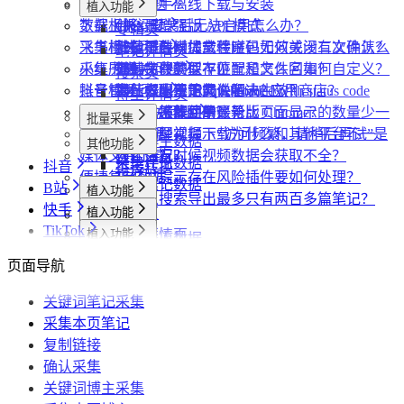
飞书同步
会员相关问题
社媒助手离线下载与安装
植入功能
数据上报
下载相关问题
CRX 安装后无法启用怎么办？
什么是增强版 API 模式
专辑页
采集模式
飞书相关问题
下载插件时提示程序包无效或没有文件怎么
什么是自动加载验证码
批量下载媒体文件时，如何关闭二次确认？
笔记详情页
采集历史
小红书相关问题
办？
如何免费获取 VIP
下载文件的保存位置和文件名如何自定义？
提示字段类型不匹配是怎么回事？
搜索页
账号管理
抖音相关问题
为什么无法访问 Chrome 应用商店？
第三方收费下载说明
为什么配置的文件名未生效？
提示权限不足怎么解决？
小红书出现“Request failed with status code
博主详情页
任务闹钟
哔哩哔哩相关问题
为什么推荐使用最新版 Chrome？
为什么不能注册账号
406“是怎么回事？
为什么采集到的评论比页面显示的数量少一
批量采集
采集本页数据
小红书经常提示“访问频繁，请稍后再试”是
些？
哔哩哔哩视频下载为什么和其他平台不一
采集博主数据
其他功能
媒体文件下载
什么情况？
为什么有时候视频数据会获取不全？
样？
采集评论数据
抖音
链接转换
便捷复制数据
小红书提示存在风险插件要如何处理？
采集笔记数据
B站
植入功能
为什么搜索导出最多只有两百多篇笔记？
快手
植入功能
搜索页
批量采集
TikTok
植入功能
达人详情页
搜索页
批量采集
采集达人数据
其他功能
植入功能
视频详情页
UP主详情页
达人详情页
批量采集
采集视频数据
采集评论数据
其他功能
链接转换
页面导航
达人详情页
视频详情页
搜索页
批量采集
采集评论数据
采集UP主数据
采集达人数据
其他功能
链接转换
视频详情页
视频详情页
关键词笔记采集
采集达人数据
采集视频数据
采集评论数据
其他功能
链接转换
采集本页笔记
采集视频数据
采集视频数据
短链解析
复制链接
采集评论数据
确认采集
关键词博主采集