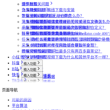
采集视频数据
采集视频数据
短链解析
插件配置
浏览器相关问题
采集评论数据
飞书同步
会员相关问题
社媒助手离线下载与安装
数据上报
下载相关问题
CRX 安装后无法启用怎么办？
什么是增强版 API 模式
采集模式
飞书相关问题
下载插件时提示程序包无效或没有文件怎么办
什么是自动加载验证码
批量下载媒体文件时，如何关闭二次确认？
采集历史
小红书相关问题
为什么无法访问 Chrome 应用商店？
如何免费获取 VIP
下载文件的保存位置和文件名如何自定义？
提示字段类型不匹配是怎么回事？
账号管理
抖音相关问题
为什么推荐使用最新版 Chrome？
第三方收费下载说明
为什么配置的文件名未生效？
提示权限不足怎么解决？
小红书出现“Request failed with status code
任务闹钟
为什么不能注册账号
小红书经常提示“访问频繁，请稍后再试”是
为什么采集到的评论比页面显示的数量少一些
采集本页数据
小红书提示存在风险插件要如何处理？
为什么有时候视频数据会获取不全？
媒体文件下载
哔哩哔哩相关问题
为什么搜索导出最多只有两百多篇笔记？
小红书
便捷复制数据
哔哩哔哩视频下载为什么和其他平台不一样？
抖音
植入功能
B站
植入功能
专辑页
批量采集
快手
植入功能
笔记详情页
搜索页
批量采集
采集博主数据
其他功能
TikTok
植入功能
搜索页
达人详情页
搜索页
批量采集
采集评论数据
采集达人数据
其他功能
链接转换
植入功能
博主详情页
视频详情页
UP主详情页
达人详情页
批量采集
采集笔记数据
采集视频数据
采集评论数据
其他功能
链接转换
页面导航
达人详情页
视频详情页
搜索页
批量采集
采集评论数据
采集UP主数据
采集达人数据
其他功能
链接转换
视频详情页
视频详情页
可能的原因
采集达人数据
采集视频数据
采集评论数据
其他功能
链接转换
平台算法
采集视频数据
采集视频数据
短链解析