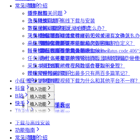
常见问题
简单介绍
插件配置
浏览器相关问题
飞书同步
会员相关问题
社媒助手离线下载与安装
数据上报
下载相关问题
CRX 安装后无法启用怎么办？
什么是增强版 API 模式
采集模式
飞书相关问题
下载插件时提示程序包无效或没有文件怎么办
什么是自动加载验证码
批量下载媒体文件时，如何关闭二次确认？
采集历史
小红书相关问题
为什么无法访问 Chrome 应用商店？
如何免费获取 VIP
下载文件的保存位置和文件名如何自定义？
提示字段类型不匹配是怎么回事？
账号管理
抖音相关问题
为什么推荐使用最新版 Chrome？
第三方收费下载说明
为什么配置的文件名未生效？
提示权限不足怎么解决？
小红书出现“Request failed with status code
任务闹钟
为什么不能注册账号
小红书经常提示“访问频繁，请稍后再试”是
为什么采集到的评论比页面显示的数量少一些
采集本页数据
小红书提示存在风险插件要如何处理？
为什么有时候视频数据会获取不全？
媒体文件下载
哔哩哔哩相关问题
为什么搜索导出最多只有两百多篇笔记？
小红书
便捷复制数据
哔哩哔哩视频下载为什么和其他平台不一样？
抖音
植入功能
B站
植入功能
专辑页
批量采集
快手
植入功能
笔记详情页
搜索页
批量采集
采集博主数据
其他功能
TikTok
植入功能
搜索页
达人详情页
搜索页
批量采集
采集评论数据
采集达人数据
其他功能
链接转换
植入功能
博主详情页
视频详情页
UP主详情页
达人详情页
批量采集
采集笔记数据
采集视频数据
采集评论数据
其他功能
链接转换
下载与离线安装
达人详情页
视频详情页
搜索页
批量采集
采集评论数据
采集UP主数据
采集达人数据
其他功能
链接转换
功能指南
视频详情页
视频详情页
采集达人数据
采集视频数据
采集评论数据
其他功能
链接转换
常见问题
简单介绍