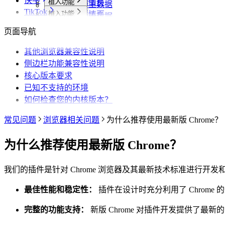
快手
植入功能
笔记详情页
搜索页
批量采集
采集博主数据
其他功能
TikTok
植入功能
搜索页
达人详情页
搜索页
批量采集
采集评论数据
采集达人数据
其他功能
链接转换
植入功能
博主详情页
视频详情页
UP主详情页
达人详情页
批量采集
采集笔记数据
采集视频数据
采集评论数据
其他功能
链接转换
页面导航
达人详情页
视频详情页
搜索页
批量采集
采集评论数据
采集UP主数据
采集达人数据
其他功能
链接转换
视频详情页
视频详情页
其他浏览器兼容性说明
采集达人数据
采集视频数据
采集评论数据
其他功能
链接转换
侧边栏功能兼容性说明
采集视频数据
采集视频数据
短链解析
核心版本要求
采集评论数据
已知不支持的环境
如何检查您的内核版本？
常见问题
浏览器相关问题
为什么推荐使用最新版 Chrome？
为什么推荐使用最新版 Chrome？
我们的插件是针对 Chrome 浏览器及其最新技术标准进行开发和
最佳性能和稳定性：
插件在设计时充分利用了 Chrom
完整的功能支持：
新版 Chrome 对插件开发提供了最