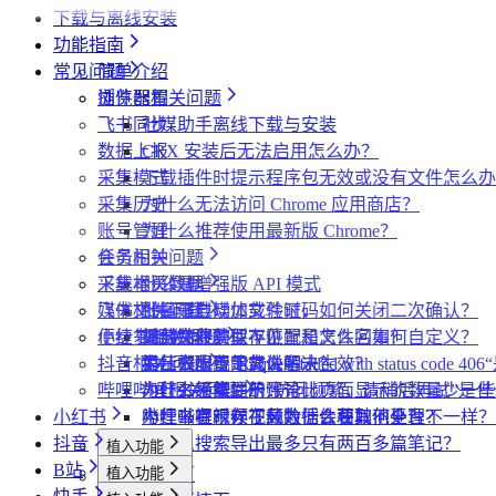
植入功能
博主详情页
视频详情页
UP主详情页
达人详情页
批量采集
采集笔记数据
采集视频数据
采集评论数据
其他功能
链接转换
下载与离线安装
达人详情页
视频详情页
搜索页
批量采集
采集评论数据
采集UP主数据
采集达人数据
其他功能
链接转换
功能指南
视频详情页
视频详情页
采集达人数据
采集视频数据
采集评论数据
其他功能
链接转换
常见问题
简单介绍
采集视频数据
采集视频数据
短链解析
插件配置
浏览器相关问题
采集评论数据
飞书同步
社媒助手离线下载与安装
数据上报
CRX 安装后无法启用怎么办？
采集模式
下载插件时提示程序包无效或没有文件怎么办
采集历史
为什么无法访问 Chrome 应用商店？
账号管理
为什么推荐使用最新版 Chrome？
任务闹钟
会员相关问题
采集本页数据
下载相关问题
什么是增强版 API 模式
媒体文件下载
飞书相关问题
什么是自动加载验证码
批量下载媒体文件时，如何关闭二次确认？
便捷复制数据
小红书相关问题
如何免费获取 VIP
下载文件的保存位置和文件名如何自定义？
提示字段类型不匹配是怎么回事？
抖音相关问题
第三方收费下载说明
为什么配置的文件名未生效？
提示权限不足怎么解决？
小红书出现“Request failed with status code
哔哩哔哩相关问题
为什么不能注册账号
小红书经常提示“访问频繁，请稍后再试”是
为什么采集到的评论比页面显示的数量少一些
小红书
小红书提示存在风险插件要如何处理？
为什么有时候视频数据会获取不全？
哔哩哔哩视频下载为什么和其他平台不一样？
抖音
为什么搜索导出最多只有两百多篇笔记？
植入功能
B站
植入功能
专辑页
批量采集