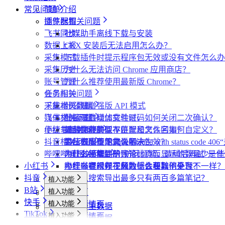
常见问题
简单介绍
插件配置
浏览器相关问题
飞书同步
社媒助手离线下载与安装
数据上报
CRX 安装后无法启用怎么办？
采集模式
下载插件时提示程序包无效或没有文件怎么办
采集历史
为什么无法访问 Chrome 应用商店？
账号管理
为什么推荐使用最新版 Chrome？
任务闹钟
会员相关问题
采集本页数据
下载相关问题
什么是增强版 API 模式
媒体文件下载
飞书相关问题
什么是自动加载验证码
批量下载媒体文件时，如何关闭二次确认？
便捷复制数据
小红书相关问题
如何免费获取 VIP
下载文件的保存位置和文件名如何自定义？
提示字段类型不匹配是怎么回事？
抖音相关问题
第三方收费下载说明
为什么配置的文件名未生效？
提示权限不足怎么解决？
小红书出现“Request failed with status code
哔哩哔哩相关问题
为什么不能注册账号
小红书经常提示“访问频繁，请稍后再试”是
为什么采集到的评论比页面显示的数量少一些
小红书
小红书提示存在风险插件要如何处理？
为什么有时候视频数据会获取不全？
哔哩哔哩视频下载为什么和其他平台不一样？
抖音
为什么搜索导出最多只有两百多篇笔记？
植入功能
B站
植入功能
专辑页
批量采集
快手
植入功能
笔记详情页
搜索页
批量采集
采集博主数据
其他功能
TikTok
植入功能
搜索页
达人详情页
搜索页
批量采集
采集评论数据
采集达人数据
其他功能
链接转换