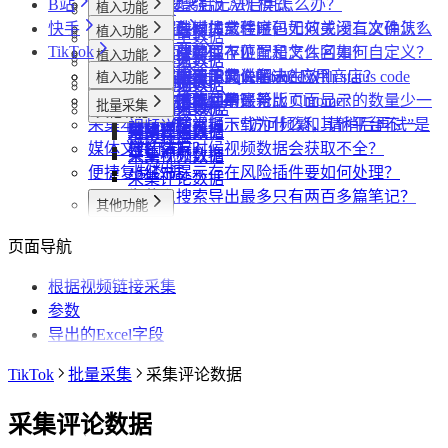
B站
数据上报
下载相关问题
CRX 安装后无法启用怎么办？
什么是增强版 API 模式
植入功能
专辑页
批量采集
快手
采集模式
飞书相关问题
下载插件时提示程序包无效或没有文件怎么
什么是自动加载验证码
批量下载媒体文件时，如何关闭二次确认？
植入功能
笔记详情页
搜索页
批量采集
采集博主数据
其他功能
TikTok
采集历史
小红书相关问题
办？
如何免费获取 VIP
下载文件的保存位置和文件名如何自定义？
提示字段类型不匹配是怎么回事？
植入功能
搜索页
达人详情页
搜索页
批量采集
采集评论数据
采集达人数据
其他功能
链接转换
账号管理
抖音相关问题
为什么无法访问 Chrome 应用商店？
第三方收费下载说明
为什么配置的文件名未生效？
提示权限不足怎么解决？
小红书出现“Request failed with status code
植入功能
博主详情页
视频详情页
UP主详情页
达人详情页
批量采集
采集笔记数据
采集视频数据
采集评论数据
其他功能
链接转换
任务闹钟
哔哩哔哩相关问题
为什么推荐使用最新版 Chrome？
为什么不能注册账号
406“是怎么回事？
为什么采集到的评论比页面显示的数量少一
达人详情页
视频详情页
搜索页
批量采集
采集评论数据
采集UP主数据
采集达人数据
其他功能
链接转换
采集本页数据
小红书经常提示“访问频繁，请稍后再试”是
些？
哔哩哔哩视频下载为什么和其他平台不一
视频详情页
视频详情页
采集达人数据
采集视频数据
采集评论数据
链接转换
媒体文件下载
什么情况？
为什么有时候视频数据会获取不全？
样？
采集视频数据
采集视频数据
便捷复制数据
小红书提示存在风险插件要如何处理？
采集评论数据
为什么搜索导出最多只有两百多篇笔记？
其他功能
短链解析
页面导航
根据视频链接采集
参数
导出的Excel字段
TikTok
批量采集
采集评论数据
采集评论数据