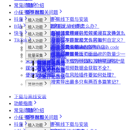
常见问题
简单介绍
小红书
插件配置
浏览器相关问题
抖音
飞书同步
会员相关问题
社媒助手离线下载与安装
植入功能
B站
数据上报
下载相关问题
CRX 安装后无法启用怎么办？
什么是增强版 API 模式
植入功能
专辑页
批量采集
快手
采集模式
飞书相关问题
下载插件时提示程序包无效或没有文件怎么
什么是自动加载验证码
批量下载媒体文件时，如何关闭二次确认？
植入功能
笔记详情页
搜索页
批量采集
采集博主数据
其他功能
TikTok
采集历史
小红书相关问题
办？
如何免费获取 VIP
下载文件的保存位置和文件名如何自定义？
提示字段类型不匹配是怎么回事？
植入功能
搜索页
达人详情页
搜索页
批量采集
采集评论数据
采集达人数据
其他功能
链接转换
账号管理
抖音相关问题
为什么无法访问 Chrome 应用商店？
第三方收费下载说明
为什么配置的文件名未生效？
提示权限不足怎么解决？
小红书出现“Request failed with status code
植入功能
博主详情页
视频详情页
UP主详情页
达人详情页
批量采集
采集笔记数据
采集视频数据
采集评论数据
其他功能
链接转换
任务闹钟
哔哩哔哩相关问题
为什么推荐使用最新版 Chrome？
为什么不能注册账号
406“是怎么回事？
为什么采集到的评论比页面显示的数量少一
达人详情页
视频详情页
搜索页
批量采集
采集评论数据
采集UP主数据
采集达人数据
其他功能
链接转换
采集本页数据
小红书经常提示“访问频繁，请稍后再试”是
些？
哔哩哔哩视频下载为什么和其他平台不一
视频详情页
视频详情页
采集达人数据
采集视频数据
采集评论数据
链接转换
媒体文件下载
什么情况？
为什么有时候视频数据会获取不全？
样？
采集视频数据
采集视频数据
便捷复制数据
小红书提示存在风险插件要如何处理？
采集评论数据
为什么搜索导出最多只有两百多篇笔记？
其他功能
短链解析
下载与离线安装
功能指南
常见问题
简单介绍
小红书
插件配置
浏览器相关问题
抖音
飞书同步
会员相关问题
社媒助手离线下载与安装
植入功能