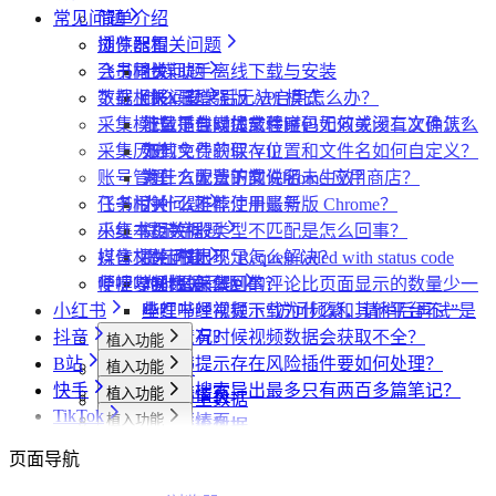
视频详情页
视频详情页
采集达人数据
采集视频数据
采集评论数据
其他功能
链接转换
常见问题
简单介绍
采集视频数据
采集视频数据
短链解析
插件配置
浏览器相关问题
采集评论数据
飞书同步
会员相关问题
社媒助手离线下载与安装
数据上报
下载相关问题
CRX 安装后无法启用怎么办？
什么是增强版 API 模式
采集模式
下载插件时提示程序包无效或没有文件怎么
什么是自动加载验证码
批量下载媒体文件时，如何关闭二次确认？
采集历史
办？
如何免费获取 VIP
下载文件的保存位置和文件名如何自定义？
账号管理
为什么无法访问 Chrome 应用商店？
第三方收费下载说明
为什么配置的文件名未生效？
任务闹钟
飞书相关问题
为什么推荐使用最新版 Chrome？
为什么不能注册账号
采集本页数据
小红书相关问题
提示字段类型不匹配是怎么回事？
媒体文件下载
抖音相关问题
提示权限不足怎么解决？
小红书出现“Request failed with status code
便捷复制数据
哔哩哔哩相关问题
406“是怎么回事？
为什么采集到的评论比页面显示的数量少一
小红书
小红书经常提示“访问频繁，请稍后再试”是
些？
哔哩哔哩视频下载为什么和其他平台不一
抖音
什么情况？
为什么有时候视频数据会获取不全？
样？
植入功能
B站
小红书提示存在风险插件要如何处理？
植入功能
专辑页
批量采集
快手
为什么搜索导出最多只有两百多篇笔记？
植入功能
笔记详情页
搜索页
批量采集
采集博主数据
其他功能
TikTok
植入功能
搜索页
达人详情页
搜索页
批量采集
采集评论数据
采集达人数据
其他功能
链接转换
植入功能
博主详情页
视频详情页
UP主详情页
达人详情页
批量采集
采集笔记数据
采集视频数据
采集评论数据
其他功能
链接转换
页面导航
达人详情页
视频详情页
搜索页
批量采集
采集评论数据
采集UP主数据
采集达人数据
其他功能
链接转换