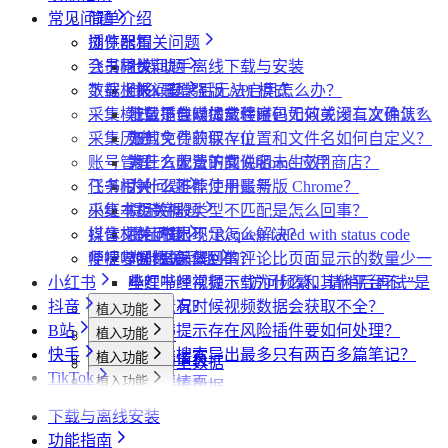
常见问题
简单介绍
插件配置
浏览器相关问题
飞书同步
会员相关问题
社媒助手离线下载与安装
数据上报
下载相关问题
CRX 安装后无法启用怎么办？
什么是增强版 API 模式
采集模式
下载插件时提示程序包无效或没有文件怎么
什么是自动加载验证码
批量下载媒体文件时，如何关闭二次确认？
采集历史
办？
如何免费获取 VIP
下载文件的保存位置和文件名如何自定义？
账号管理
为什么无法访问 Chrome 应用商店？
第三方收费下载说明
为什么配置的文件名未生效？
任务闹钟
飞书相关问题
为什么推荐使用最新版 Chrome？
为什么不能注册账号
采集本页数据
小红书相关问题
提示字段类型不匹配是怎么回事？
媒体文件下载
抖音相关问题
提示权限不足怎么解决？
小红书出现“Request failed with status code
便捷复制数据
哔哩哔哩相关问题
406“是怎么回事？
为什么采集到的评论比页面显示的数量少一
小红书
小红书经常提示“访问频繁，请稍后再试”是
些？
哔哩哔哩视频下载为什么和其他平台不一
抖音
什么情况？
为什么有时候视频数据会获取不全？
样？
植入功能
B站
小红书提示存在风险插件要如何处理？
植入功能
专辑页
批量采集
快手
为什么搜索导出最多只有两百多篇笔记？
植入功能
笔记详情页
搜索页
批量采集
采集博主数据
其他功能
TikTok
植入功能
搜索页
达人详情页
搜索页
批量采集
采集评论数据
采集达人数据
其他功能
链接转换
植入功能
博主详情页
视频详情页
UP主详情页
达人详情页
批量采集
采集笔记数据
采集视频数据
采集评论数据
其他功能
链接转换
下载与离线安装
达人详情页
视频详情页
搜索页
批量采集
采集评论数据
采集UP主数据
采集达人数据
其他功能
链接转换
功能指南