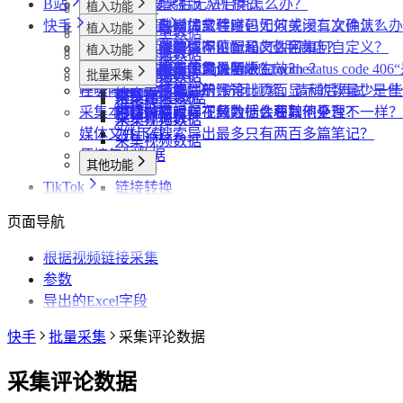
B站
数据上报
下载相关问题
CRX 安装后无法启用怎么办？
什么是增强版 API 模式
植入功能
专辑页
批量采集
快手
采集模式
飞书相关问题
下载插件时提示程序包无效或没有文件怎么办
什么是自动加载验证码
批量下载媒体文件时，如何关闭二次确认？
植入功能
笔记详情页
搜索页
批量采集
采集博主数据
其他功能
采集历史
小红书相关问题
为什么无法访问 Chrome 应用商店？
如何免费获取 VIP
下载文件的保存位置和文件名如何自定义？
提示字段类型不匹配是怎么回事？
植入功能
搜索页
达人详情页
搜索页
批量采集
采集评论数据
采集达人数据
其他功能
链接转换
账号管理
抖音相关问题
为什么推荐使用最新版 Chrome？
第三方收费下载说明
为什么配置的文件名未生效？
提示权限不足怎么解决？
小红书出现“Request failed with status code
博主详情页
视频详情页
UP主详情页
达人详情页
批量采集
采集笔记数据
采集视频数据
采集评论数据
其他功能
链接转换
任务闹钟
哔哩哔哩相关问题
为什么不能注册账号
小红书经常提示“访问频繁，请稍后再试”是
为什么采集到的评论比页面显示的数量少一些
视频详情页
搜索页
采集评论数据
采集UP主数据
采集达人数据
链接转换
采集本页数据
小红书提示存在风险插件要如何处理？
为什么有时候视频数据会获取不全？
哔哩哔哩视频下载为什么和其他平台不一样？
视频详情页
采集视频数据
采集评论数据
媒体文件下载
为什么搜索导出最多只有两百多篇笔记？
采集视频数据
便捷复制数据
其他功能
TikTok
链接转换
植入功能
页面导航
达人详情页
批量采集
视频详情页
根据视频链接采集
采集达人数据
其他功能
参数
采集视频数据
短链解析
导出的Excel字段
采集评论数据
快手
批量采集
采集评论数据
采集评论数据