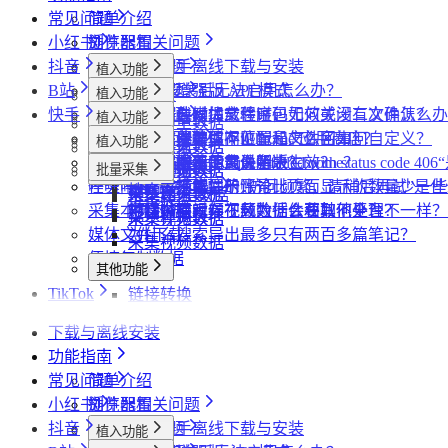
常见问题
简单介绍
小红书
插件配置
浏览器相关问题
抖音
飞书同步
会员相关问题
社媒助手离线下载与安装
植入功能
B站
数据上报
下载相关问题
CRX 安装后无法启用怎么办？
什么是增强版 API 模式
植入功能
专辑页
批量采集
快手
采集模式
飞书相关问题
下载插件时提示程序包无效或没有文件怎么办
什么是自动加载验证码
批量下载媒体文件时，如何关闭二次确认？
植入功能
笔记详情页
搜索页
批量采集
采集博主数据
其他功能
采集历史
小红书相关问题
为什么无法访问 Chrome 应用商店？
如何免费获取 VIP
下载文件的保存位置和文件名如何自定义？
提示字段类型不匹配是怎么回事？
植入功能
搜索页
达人详情页
搜索页
批量采集
采集评论数据
采集达人数据
其他功能
链接转换
账号管理
抖音相关问题
为什么推荐使用最新版 Chrome？
第三方收费下载说明
为什么配置的文件名未生效？
提示权限不足怎么解决？
小红书出现“Request failed with status code
博主详情页
视频详情页
UP主详情页
达人详情页
批量采集
采集笔记数据
采集视频数据
采集评论数据
其他功能
链接转换
任务闹钟
哔哩哔哩相关问题
为什么不能注册账号
小红书经常提示“访问频繁，请稍后再试”是
为什么采集到的评论比页面显示的数量少一些
视频详情页
搜索页
采集评论数据
采集UP主数据
采集达人数据
链接转换
采集本页数据
小红书提示存在风险插件要如何处理？
为什么有时候视频数据会获取不全？
哔哩哔哩视频下载为什么和其他平台不一样？
视频详情页
采集视频数据
采集评论数据
媒体文件下载
为什么搜索导出最多只有两百多篇笔记？
采集视频数据
便捷复制数据
其他功能
TikTok
链接转换
植入功能
下载与离线安装
达人详情页
批量采集
功能指南
视频详情页
采集达人数据
其他功能
常见问题
简单介绍
采集视频数据
短链解析
小红书
插件配置
浏览器相关问题
采集评论数据
抖音
飞书同步
会员相关问题
社媒助手离线下载与安装
植入功能