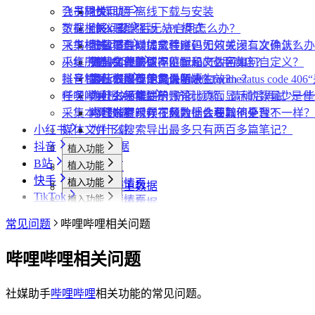
采集评论数据
飞书同步
会员相关问题
社媒助手离线下载与安装
数据上报
下载相关问题
CRX 安装后无法启用怎么办？
什么是增强版 API 模式
采集模式
飞书相关问题
下载插件时提示程序包无效或没有文件怎么办
什么是自动加载验证码
批量下载媒体文件时，如何关闭二次确认？
采集历史
小红书相关问题
为什么无法访问 Chrome 应用商店？
如何免费获取 VIP
下载文件的保存位置和文件名如何自定义？
提示字段类型不匹配是怎么回事？
账号管理
抖音相关问题
为什么推荐使用最新版 Chrome？
第三方收费下载说明
为什么配置的文件名未生效？
提示权限不足怎么解决？
小红书出现“Request failed with status code
任务闹钟
哔哩哔哩相关问题
为什么不能注册账号
小红书经常提示“访问频繁，请稍后再试”是
为什么采集到的评论比页面显示的数量少一些
采集本页数据
小红书提示存在风险插件要如何处理？
为什么有时候视频数据会获取不全？
哔哩哔哩视频下载为什么和其他平台不一样？
小红书
媒体文件下载
为什么搜索导出最多只有两百多篇笔记？
抖音
便捷复制数据
植入功能
B站
植入功能
专辑页
批量采集
快手
植入功能
笔记详情页
搜索页
批量采集
采集博主数据
其他功能
TikTok
植入功能
搜索页
达人详情页
搜索页
批量采集
采集评论数据
采集达人数据
其他功能
链接转换
植入功能
博主详情页
视频详情页
UP主详情页
达人详情页
批量采集
采集笔记数据
采集视频数据
采集评论数据
其他功能
链接转换
常见问题
哔哩哔哩相关问题
达人详情页
视频详情页
搜索页
批量采集
采集评论数据
采集UP主数据
采集达人数据
其他功能
链接转换
视频详情页
视频详情页
采集达人数据
采集视频数据
采集评论数据
其他功能
哔哩哔哩相关问题
链接转换
采集视频数据
采集视频数据
短链解析
采集评论数据
社媒助手
哔哩哔哩
相关功能的常见问题。