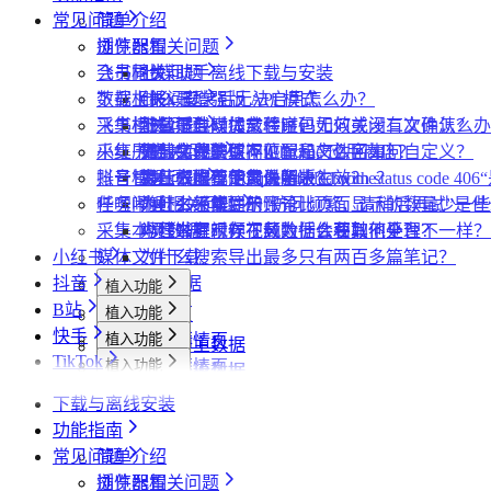
常见问题
简单介绍
插件配置
浏览器相关问题
飞书同步
会员相关问题
社媒助手离线下载与安装
数据上报
下载相关问题
CRX 安装后无法启用怎么办？
什么是增强版 API 模式
采集模式
飞书相关问题
下载插件时提示程序包无效或没有文件怎么办
什么是自动加载验证码
批量下载媒体文件时，如何关闭二次确认？
采集历史
小红书相关问题
为什么无法访问 Chrome 应用商店？
如何免费获取 VIP
下载文件的保存位置和文件名如何自定义？
提示字段类型不匹配是怎么回事？
账号管理
抖音相关问题
为什么推荐使用最新版 Chrome？
第三方收费下载说明
为什么配置的文件名未生效？
提示权限不足怎么解决？
小红书出现“Request failed with status code
任务闹钟
哔哩哔哩相关问题
为什么不能注册账号
小红书经常提示“访问频繁，请稍后再试”是
为什么采集到的评论比页面显示的数量少一些
采集本页数据
小红书提示存在风险插件要如何处理？
为什么有时候视频数据会获取不全？
哔哩哔哩视频下载为什么和其他平台不一样？
小红书
媒体文件下载
为什么搜索导出最多只有两百多篇笔记？
抖音
便捷复制数据
植入功能
B站
植入功能
专辑页
批量采集
快手
植入功能
笔记详情页
搜索页
批量采集
采集博主数据
其他功能
TikTok
植入功能
搜索页
达人详情页
搜索页
批量采集
采集评论数据
采集达人数据
其他功能
链接转换
植入功能
博主详情页
视频详情页
UP主详情页
达人详情页
批量采集
采集笔记数据
采集视频数据
采集评论数据
其他功能
链接转换
下载与离线安装
达人详情页
视频详情页
搜索页
批量采集
采集评论数据
采集UP主数据
采集达人数据
其他功能
链接转换
功能指南
视频详情页
视频详情页
采集达人数据
采集视频数据
采集评论数据
其他功能
链接转换
常见问题
简单介绍
采集视频数据
采集视频数据
短链解析
插件配置
浏览器相关问题