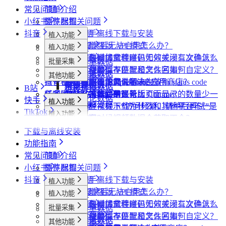
常见问题
简单介绍
小红书
插件配置
浏览器相关问题
抖音
飞书同步
会员相关问题
社媒助手离线下载与安装
植入功能
数据上报
下载相关问题
CRX 安装后无法启用怎么办？
什么是增强版 API 模式
植入功能
专辑页
批量采集
采集模式
飞书相关问题
下载插件时提示程序包无效或没有文件怎么
什么是自动加载验证码
批量下载媒体文件时，如何关闭二次确认？
笔记详情页
搜索页
批量采集
采集博主数据
其他功能
采集历史
小红书相关问题
办？
如何免费获取 VIP
下载文件的保存位置和文件名如何自定义？
提示字段类型不匹配是怎么回事？
搜索页
达人详情页
采集评论数据
采集达人数据
其他功能
链接转换
账号管理
抖音相关问题
为什么无法访问 Chrome 应用商店？
第三方收费下载说明
为什么配置的文件名未生效？
提示权限不足怎么解决？
小红书出现“Request failed with status code
博主详情页
视频详情页
采集笔记数据
采集视频数据
B站
链接转换
任务闹钟
哔哩哔哩相关问题
为什么推荐使用最新版 Chrome？
为什么不能注册账号
406“是怎么回事？
为什么采集到的评论比页面显示的数量少一
采集评论数据
快手
植入功能
采集本页数据
小红书经常提示“访问频繁，请稍后再试”是
些？
哔哩哔哩视频下载为什么和其他平台不一
TikTok
植入功能
搜索页
批量采集
媒体文件下载
什么情况？
为什么有时候视频数据会获取不全？
样？
植入功能
UP主详情页
达人详情页
批量采集
采集评论数据
便捷复制数据
其他功能
小红书提示存在风险插件要如何处理？
下载与离线安装
达人详情页
视频详情页
搜索页
批量采集
采集UP主数据
采集达人数据
其他功能
为什么搜索导出最多只有两百多篇笔记？
链接转换
功能指南
视频详情页
视频详情页
采集达人数据
采集视频数据
采集评论数据
其他功能
链接转换
常见问题
简单介绍
采集视频数据
采集视频数据
短链解析
小红书
插件配置
浏览器相关问题
采集评论数据
抖音
飞书同步
会员相关问题
社媒助手离线下载与安装
植入功能
数据上报
下载相关问题
CRX 安装后无法启用怎么办？
什么是增强版 API 模式
植入功能
专辑页
批量采集
采集模式
飞书相关问题
下载插件时提示程序包无效或没有文件怎么
什么是自动加载验证码
批量下载媒体文件时，如何关闭二次确认？
笔记详情页
搜索页
批量采集
采集博主数据
其他功能
采集历史
小红书相关问题
办？
如何免费获取 VIP
下载文件的保存位置和文件名如何自定义？
提示字段类型不匹配是怎么回事？
搜索页
达人详情页
采集评论数据
采集达人数据
其他功能
链接转换