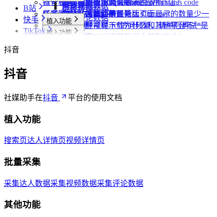
账号管理
抖音相关问题
为什么无法访问 Chrome 应用商店？
第三方收费下载说明
为什么配置的文件名未生效？
提示权限不足怎么解决？
小红书出现“Request failed with status code
博主详情页
视频详情页
采集笔记数据
采集视频数据
B站
链接转换
任务闹钟
哔哩哔哩相关问题
为什么推荐使用最新版 Chrome？
为什么不能注册账号
406“是怎么回事？
为什么采集到的评论比页面显示的数量少一
采集评论数据
快手
植入功能
采集本页数据
小红书经常提示“访问频繁，请稍后再试”是
些？
哔哩哔哩视频下载为什么和其他平台不一
TikTok
植入功能
搜索页
批量采集
媒体文件下载
什么情况？
为什么有时候视频数据会获取不全？
样？
植入功能
UP主详情页
达人详情页
批量采集
采集评论数据
便捷复制数据
其他功能
小红书提示存在风险插件要如何处理？
抖音
达人详情页
视频详情页
搜索页
批量采集
采集UP主数据
采集达人数据
其他功能
为什么搜索导出最多只有两百多篇笔记？
链接转换
视频详情页
视频详情页
采集达人数据
采集视频数据
采集评论数据
其他功能
抖音
链接转换
采集视频数据
采集视频数据
短链解析
采集评论数据
社媒助手在
抖音
平台的使用文档
植入功能
搜索页
达人详情页
视频详情页
批量采集
采集达人数据
采集视频数据
采集评论数据
其他功能