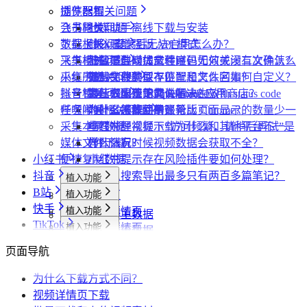
采集视频数据
采集视频数据
短链解析
插件配置
浏览器相关问题
采集评论数据
飞书同步
会员相关问题
社媒助手离线下载与安装
数据上报
下载相关问题
CRX 安装后无法启用怎么办？
什么是增强版 API 模式
采集模式
飞书相关问题
下载插件时提示程序包无效或没有文件怎么
什么是自动加载验证码
批量下载媒体文件时，如何关闭二次确认？
采集历史
小红书相关问题
办？
如何免费获取 VIP
下载文件的保存位置和文件名如何自定义？
提示字段类型不匹配是怎么回事？
账号管理
抖音相关问题
为什么无法访问 Chrome 应用商店？
第三方收费下载说明
为什么配置的文件名未生效？
提示权限不足怎么解决？
小红书出现“Request failed with status code
任务闹钟
哔哩哔哩相关问题
为什么推荐使用最新版 Chrome？
为什么不能注册账号
406“是怎么回事？
为什么采集到的评论比页面显示的数量少一
采集本页数据
小红书经常提示“访问频繁，请稍后再试”是
些？
哔哩哔哩视频下载为什么和其他平台不一
媒体文件下载
什么情况？
为什么有时候视频数据会获取不全？
样？
小红书
便捷复制数据
小红书提示存在风险插件要如何处理？
抖音
为什么搜索导出最多只有两百多篇笔记？
植入功能
B站
植入功能
专辑页
批量采集
快手
植入功能
笔记详情页
搜索页
批量采集
采集博主数据
其他功能
TikTok
植入功能
搜索页
达人详情页
搜索页
批量采集
采集评论数据
采集达人数据
其他功能
链接转换
植入功能
博主详情页
视频详情页
UP主详情页
达人详情页
批量采集
采集笔记数据
采集视频数据
采集评论数据
其他功能
链接转换
页面导航
达人详情页
视频详情页
搜索页
批量采集
采集评论数据
采集UP主数据
采集达人数据
其他功能
链接转换
视频详情页
视频详情页
为什么下载方式不同？
采集达人数据
采集视频数据
采集评论数据
其他功能
链接转换
视频详情页下载
采集视频数据
采集视频数据
短链解析