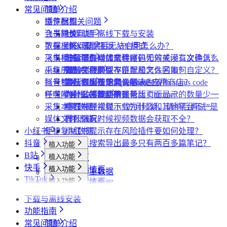
常见问题
简单介绍
插件配置
浏览器相关问题
飞书同步
会员相关问题
社媒助手离线下载与安装
数据上报
下载相关问题
CRX 安装后无法启用怎么办？
什么是增强版 API 模式
采集模式
飞书相关问题
下载插件时提示程序包无效或没有文件怎么
什么是自动加载验证码
批量下载媒体文件时，如何关闭二次确认？
采集历史
小红书相关问题
办？
如何免费获取 VIP
下载文件的保存位置和文件名如何自定义？
提示字段类型不匹配是怎么回事？
账号管理
抖音相关问题
为什么无法访问 Chrome 应用商店？
第三方收费下载说明
为什么配置的文件名未生效？
提示权限不足怎么解决？
小红书出现“Request failed with status code
任务闹钟
哔哩哔哩相关问题
为什么推荐使用最新版 Chrome？
为什么不能注册账号
406“是怎么回事？
为什么采集到的评论比页面显示的数量少一
采集本页数据
小红书经常提示“访问频繁，请稍后再试”是
些？
哔哩哔哩视频下载为什么和其他平台不一
媒体文件下载
什么情况？
为什么有时候视频数据会获取不全？
样？
小红书
便捷复制数据
小红书提示存在风险插件要如何处理？
抖音
为什么搜索导出最多只有两百多篇笔记？
植入功能
B站
植入功能
专辑页
批量采集
快手
植入功能
笔记详情页
搜索页
批量采集
采集博主数据
其他功能
TikTok
植入功能
搜索页
达人详情页
搜索页
批量采集
采集评论数据
采集达人数据
其他功能
链接转换
植入功能
博主详情页
视频详情页
UP主详情页
达人详情页
批量采集
采集笔记数据
采集视频数据
采集评论数据
其他功能
链接转换
下载与离线安装
达人详情页
视频详情页
搜索页
批量采集
采集评论数据
采集UP主数据
采集达人数据
其他功能
链接转换
功能指南
视频详情页
视频详情页
采集达人数据
采集视频数据
采集评论数据
其他功能
链接转换
常见问题
简单介绍