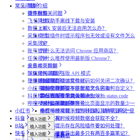
常见问题
简单介绍
插件配置
浏览器相关问题
飞书同步
社媒助手离线下载与安装
数据上报
CRX 安装后无法启用怎么办？
采集模式
下载插件时提示程序包无效或没有文件怎么
采集历史
办？
账号管理
为什么无法访问 Chrome 应用商店？
任务闹钟
为什么推荐使用最新版 Chrome？
采集本页数据
会员相关问题
媒体文件下载
下载相关问题
什么是增强版 API 模式
便捷复制数据
飞书相关问题
什么是自动加载验证码
批量下载媒体文件时，如何关闭二次确认？
小红书相关问题
如何免费获取 VIP
下载文件的保存位置和文件名如何自定义？
提示字段类型不匹配是怎么回事？
抖音相关问题
第三方收费下载说明
为什么配置的文件名未生效？
提示权限不足怎么解决？
小红书出现“Request failed with status code
哔哩哔哩相关问题
为什么不能注册账号
406“是怎么回事？
为什么采集到的评论比页面显示的数量少一
小红书
小红书经常提示“访问频繁，请稍后再试”是
些？
哔哩哔哩视频下载为什么和其他平台不一
抖音
什么情况？
为什么有时候视频数据会获取不全？
样？
植入功能
B站
小红书提示存在风险插件要如何处理？
植入功能
专辑页
批量采集
快手
为什么搜索导出最多只有两百多篇笔记？
植入功能
笔记详情页
搜索页
批量采集
采集博主数据
其他功能