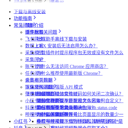
TikTok
植入功能
搜索页
达人详情页
搜索页
批量采集
采集评论数据
采集达人数据
其他功能
链接转换
植入功能
博主详情页
视频详情页
UP主详情页
达人详情页
批量采集
采集笔记数据
采集视频数据
采集评论数据
其他功能
链接转换
下载与离线安装
达人详情页
视频详情页
搜索页
批量采集
采集评论数据
采集UP主数据
采集达人数据
其他功能
链接转换
功能指南
视频详情页
视频详情页
采集达人数据
采集视频数据
采集评论数据
其他功能
链接转换
常见问题
简单介绍
采集视频数据
采集视频数据
短链解析
插件配置
浏览器相关问题
采集评论数据
飞书同步
社媒助手离线下载与安装
数据上报
CRX 安装后无法启用怎么办？
采集模式
下载插件时提示程序包无效或没有文件怎么
采集历史
办？
账号管理
为什么无法访问 Chrome 应用商店？
任务闹钟
为什么推荐使用最新版 Chrome？
采集本页数据
会员相关问题
媒体文件下载
下载相关问题
什么是增强版 API 模式
便捷复制数据
飞书相关问题
什么是自动加载验证码
批量下载媒体文件时，如何关闭二次确认？
小红书相关问题
如何免费获取 VIP
下载文件的保存位置和文件名如何自定义？
提示字段类型不匹配是怎么回事？
抖音相关问题
第三方收费下载说明
为什么配置的文件名未生效？
提示权限不足怎么解决？
小红书出现“Request failed with status code
哔哩哔哩相关问题
为什么不能注册账号
406“是怎么回事？
为什么采集到的评论比页面显示的数量少一
小红书
小红书经常提示“访问频繁，请稍后再试”是
些？
哔哩哔哩视频下载为什么和其他平台不一