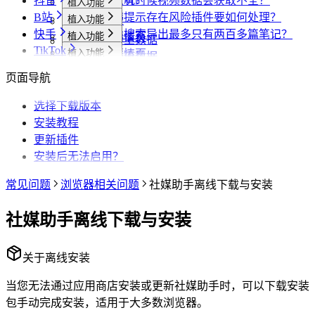
抖音
什么情况？
为什么有时候视频数据会获取不全？
样？
植入功能
B站
小红书提示存在风险插件要如何处理？
植入功能
专辑页
批量采集
快手
为什么搜索导出最多只有两百多篇笔记？
植入功能
笔记详情页
搜索页
批量采集
采集博主数据
其他功能
TikTok
植入功能
搜索页
达人详情页
搜索页
批量采集
采集评论数据
采集达人数据
其他功能
链接转换
植入功能
博主详情页
视频详情页
UP主详情页
达人详情页
批量采集
采集笔记数据
采集视频数据
采集评论数据
其他功能
链接转换
页面导航
达人详情页
视频详情页
搜索页
批量采集
采集评论数据
采集UP主数据
采集达人数据
其他功能
链接转换
视频详情页
视频详情页
选择下载版本
采集达人数据
采集视频数据
采集评论数据
其他功能
链接转换
安装教程
采集视频数据
采集视频数据
短链解析
更新插件
采集评论数据
安装后无法启用？
常见问题
浏览器相关问题
社媒助手离线下载与安装
社媒助手离线下载与安装
关于离线安装
当您无法通过应用商店安装或更新社媒助手时，可以下载安装
包手动完成安装，适用于大多数浏览器。