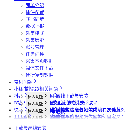
简单介绍
插件配置
飞书同步
数据上报
采集模式
采集历史
账号管理
任务闹钟
采集本页数据
媒体文件下载
便捷复制数据
常见问题
小红书
浏览器相关问题
抖音
会员相关问题
社媒助手离线下载与安装
植入功能
B站
下载相关问题
CRX 安装后无法启用怎么办？
什么是增强版 API 模式
植入功能
专辑页
批量采集
快手
飞书相关问题
下载插件时提示程序包无效或没有文件怎么
什么是自动加载验证码
批量下载媒体文件时，如何关闭二次确认？
植入功能
笔记详情页
搜索页
批量采集
采集博主数据
其他功能
TikTok
小红书相关问题
办？
如何免费获取 VIP
下载文件的保存位置和文件名如何自定义？
提示字段类型不匹配是怎么回事？
植入功能
搜索页
达人详情页
搜索页
批量采集
采集评论数据
采集达人数据
其他功能
链接转换
抖音相关问题
为什么无法访问 Chrome 应用商店？
第三方收费下载说明
为什么配置的文件名未生效？
提示权限不足怎么解决？
小红书出现“Request failed with status code
植入功能
博主详情页
视频详情页
UP主详情页
达人详情页
批量采集
采集笔记数据
采集视频数据
采集评论数据
其他功能
链接转换
下载与离线安装