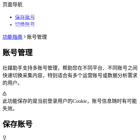
抖音相关问题
为什么无法访问 Chrome 应用商店？
第三方收费下载说明
为什么配置的文件名未生效？
提示权限不足怎么解决？
小红书出现“Request failed with status code
植入功能
博主详情页
视频详情页
UP主详情页
达人详情页
批量采集
采集笔记数据
采集视频数据
采集评论数据
其他功能
链接转换
页面导航
哔哩哔哩相关问题
为什么推荐使用最新版 Chrome？
为什么不能注册账号
406“是怎么回事？
为什么采集到的评论比页面显示的数量少一
达人详情页
视频详情页
搜索页
批量采集
采集评论数据
采集UP主数据
采集达人数据
其他功能
链接转换
小红书经常提示“访问频繁，请稍后再试”是
些？
哔哩哔哩视频下载为什么和其他平台不一
视频详情页
视频详情页
保存账号
采集达人数据
采集视频数据
采集评论数据
其他功能
链接转换
什么情况？
为什么有时候视频数据会获取不全？
样？
切换账号
采集视频数据
采集视频数据
短链解析
小红书提示存在风险插件要如何处理？
采集评论数据
功能指南
账号管理
为什么搜索导出最多只有两百多篇笔记？
账号管理
社媒助手支持多账号管理，帮助您在不同平台、不同账号之间
快速切换采集内容，特别适合有多个运营账号或数据分析需求
的用户。
此功能保存的是当前登录用户的Cookie，账号信息随时有可能
失效。
保存账号