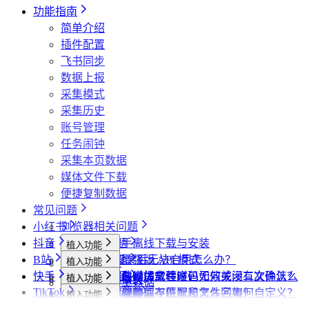
哔哩哔哩相关问题
为什么推荐使用最新版 Chrome？
为什么不能注册账号
406“是怎么回事？
为什么采集到的评论比页面显示的数量少一
达人详情页
视频详情页
搜索页
批量采集
采集评论数据
采集UP主数据
采集达人数据
其他功能
链接转换
功能指南
小红书经常提示“访问频繁，请稍后再试”是
些？
哔哩哔哩视频下载为什么和其他平台不一
视频详情页
视频详情页
采集达人数据
采集视频数据
采集评论数据
其他功能
链接转换
简单介绍
什么情况？
为什么有时候视频数据会获取不全？
样？
采集视频数据
采集视频数据
短链解析
插件配置
小红书提示存在风险插件要如何处理？
采集评论数据
飞书同步
为什么搜索导出最多只有两百多篇笔记？
数据上报
采集模式
采集历史
账号管理
任务闹钟
采集本页数据
媒体文件下载
便捷复制数据
常见问题
小红书
浏览器相关问题
抖音
会员相关问题
社媒助手离线下载与安装
植入功能
B站
下载相关问题
CRX 安装后无法启用怎么办？
什么是增强版 API 模式
植入功能
专辑页
批量采集
快手
飞书相关问题
下载插件时提示程序包无效或没有文件怎么
什么是自动加载验证码
批量下载媒体文件时，如何关闭二次确认？
植入功能
笔记详情页
搜索页
批量采集
采集博主数据
其他功能
TikTok
小红书相关问题
办？
如何免费获取 VIP
下载文件的保存位置和文件名如何自定义？
提示字段类型不匹配是怎么回事？
植入功能
搜索页
达人详情页
搜索页
批量采集
采集评论数据
采集达人数据
其他功能
链接转换