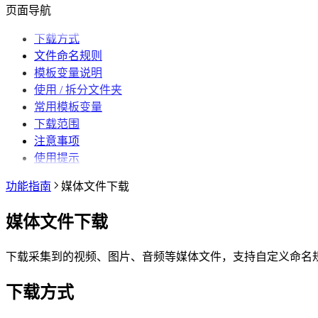
抖音相关问题
为什么推荐使用最新版 Chrome？
第三方收费下载说明
为什么配置的文件名未生效？
提示权限不足怎么解决？
小红书出现“Request failed with status code
植入功能
博主详情页
视频详情页
UP主详情页
达人详情页
批量采集
采集笔记数据
采集视频数据
采集评论数据
其他功能
链接转换
页面导航
哔哩哔哩相关问题
为什么不能注册账号
小红书经常提示“访问频繁，请稍后再试”是
为什么采集到的评论比页面显示的数量少一些
达人详情页
视频详情页
搜索页
批量采集
采集评论数据
采集UP主数据
采集达人数据
其他功能
链接转换
小红书提示存在风险插件要如何处理？
为什么有时候视频数据会获取不全？
哔哩哔哩视频下载为什么和其他平台不一样？
视频详情页
视频详情页
下载方式
采集达人数据
采集视频数据
采集评论数据
其他功能
链接转换
为什么搜索导出最多只有两百多篇笔记？
文件命名规则
采集视频数据
采集视频数据
短链解析
模板变量说明
采集评论数据
使用 / 拆分文件夹
常用模板变量
下载范围
注意事项
使用提示
功能指南
媒体文件下载
媒体文件下载
下载采集到的视频、图片、音频等媒体文件，支持自定义命名
下载方式