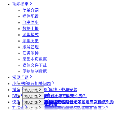
哔哩哔哩相关问题
为什么不能注册账号
小红书经常提示“访问频繁，请稍后再试”是
为什么采集到的评论比页面显示的数量少一些
达人详情页
视频详情页
搜索页
批量采集
采集评论数据
采集UP主数据
采集达人数据
其他功能
链接转换
功能指南
小红书提示存在风险插件要如何处理？
为什么有时候视频数据会获取不全？
哔哩哔哩视频下载为什么和其他平台不一样？
视频详情页
视频详情页
采集达人数据
采集视频数据
采集评论数据
其他功能
链接转换
简单介绍
为什么搜索导出最多只有两百多篇笔记？
采集视频数据
采集视频数据
短链解析
插件配置
采集评论数据
飞书同步
数据上报
采集模式
采集历史
账号管理
任务闹钟
采集本页数据
媒体文件下载
便捷复制数据
常见问题
小红书
浏览器相关问题
抖音
会员相关问题
社媒助手离线下载与安装
植入功能
B站
下载相关问题
CRX 安装后无法启用怎么办？
什么是增强版 API 模式
植入功能
专辑页
批量采集
快手
飞书相关问题
下载插件时提示程序包无效或没有文件怎么办
什么是自动加载验证码
批量下载媒体文件时，如何关闭二次确认？
植入功能
笔记详情页
搜索页
批量采集
采集博主数据
其他功能
TikTok
小红书相关问题
为什么无法访问 Chrome 应用商店？
如何免费获取 VIP
下载文件的保存位置和文件名如何自定义？
提示字段类型不匹配是怎么回事？
植入功能
搜索页
达人详情页
搜索页
批量采集
采集评论数据
采集达人数据
其他功能
链接转换