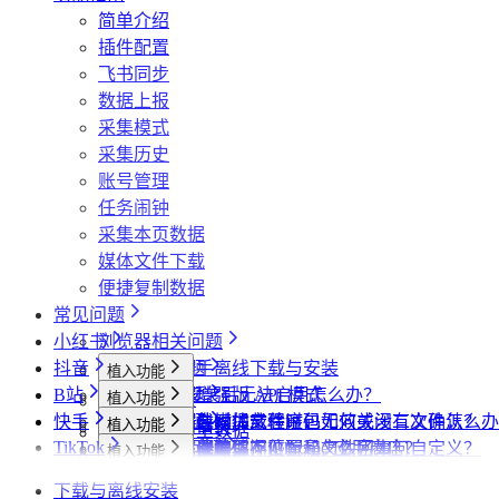
简单介绍
插件配置
飞书同步
数据上报
采集模式
采集历史
账号管理
任务闹钟
采集本页数据
媒体文件下载
便捷复制数据
常见问题
小红书
浏览器相关问题
抖音
会员相关问题
社媒助手离线下载与安装
植入功能
B站
下载相关问题
CRX 安装后无法启用怎么办？
什么是增强版 API 模式
植入功能
专辑页
批量采集
快手
飞书相关问题
下载插件时提示程序包无效或没有文件怎么办
什么是自动加载验证码
批量下载媒体文件时，如何关闭二次确认？
植入功能
笔记详情页
搜索页
批量采集
采集博主数据
其他功能
TikTok
小红书相关问题
为什么无法访问 Chrome 应用商店？
如何免费获取 VIP
下载文件的保存位置和文件名如何自定义？
提示字段类型不匹配是怎么回事？
植入功能
搜索页
达人详情页
搜索页
批量采集
采集评论数据
采集达人数据
其他功能
链接转换
抖音相关问题
为什么推荐使用最新版 Chrome？
第三方收费下载说明
为什么配置的文件名未生效？
提示权限不足怎么解决？
小红书出现“Request failed with status code
植入功能
博主详情页
视频详情页
UP主详情页
达人详情页
批量采集
采集笔记数据
采集视频数据
采集评论数据
其他功能
链接转换
下载与离线安装