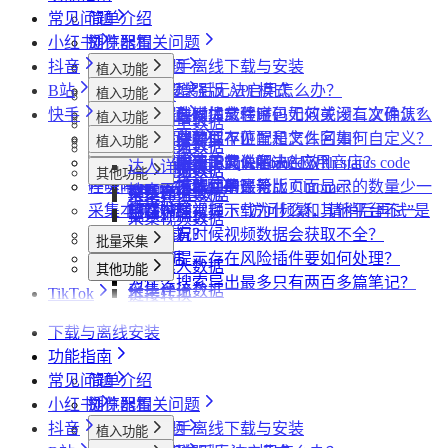
常见问题
简单介绍
小红书
插件配置
浏览器相关问题
抖音
飞书同步
会员相关问题
社媒助手离线下载与安装
植入功能
B站
数据上报
下载相关问题
CRX 安装后无法启用怎么办？
什么是增强版 API 模式
植入功能
专辑页
批量采集
快手
采集模式
飞书相关问题
下载插件时提示程序包无效或没有文件怎么
什么是自动加载验证码
批量下载媒体文件时，如何关闭二次确认？
植入功能
笔记详情页
搜索页
批量采集
采集博主数据
其他功能
采集历史
小红书相关问题
办？
如何免费获取 VIP
下载文件的保存位置和文件名如何自定义？
提示字段类型不匹配是怎么回事？
植入功能
搜索页
达人详情页
搜索页
批量采集
采集评论数据
采集达人数据
其他功能
链接转换
账号管理
抖音相关问题
为什么无法访问 Chrome 应用商店？
第三方收费下载说明
为什么配置的文件名未生效？
提示权限不足怎么解决？
小红书出现“Request failed with status code
博主详情页
视频详情页
UP主详情页
达人详情页
采集笔记数据
采集视频数据
采集评论数据
其他功能
链接转换
任务闹钟
哔哩哔哩相关问题
为什么推荐使用最新版 Chrome？
为什么不能注册账号
406“是怎么回事？
为什么采集到的评论比页面显示的数量少一
视频详情页
搜索页
采集评论数据
采集UP主数据
链接转换
采集本页数据
小红书经常提示“访问频繁，请稍后再试”是
些？
哔哩哔哩视频下载为什么和其他平台不一
视频详情页
采集视频数据
媒体文件下载
什么情况？
为什么有时候视频数据会获取不全？
样？
批量采集
便捷复制数据
小红书提示存在风险插件要如何处理？
采集达人数据
其他功能
为什么搜索导出最多只有两百多篇笔记？
采集评论数据
TikTok
链接转换
采集视频数据
植入功能
下载与离线安装
达人详情页
批量采集
功能指南
视频详情页
采集达人数据
其他功能
常见问题
简单介绍
采集视频数据
短链解析
小红书
插件配置
浏览器相关问题
采集评论数据
抖音
飞书同步
会员相关问题
社媒助手离线下载与安装
植入功能