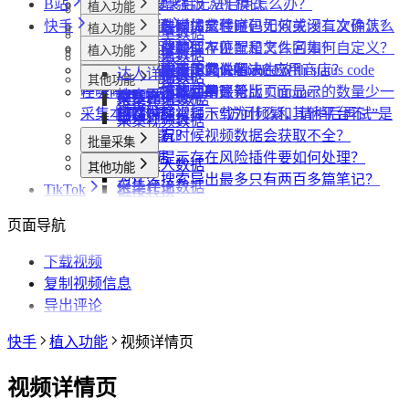
B站
数据上报
下载相关问题
CRX 安装后无法启用怎么办？
什么是增强版 API 模式
植入功能
专辑页
批量采集
快手
采集模式
飞书相关问题
下载插件时提示程序包无效或没有文件怎么
什么是自动加载验证码
批量下载媒体文件时，如何关闭二次确认？
植入功能
笔记详情页
搜索页
批量采集
采集博主数据
其他功能
采集历史
小红书相关问题
办？
如何免费获取 VIP
下载文件的保存位置和文件名如何自定义？
提示字段类型不匹配是怎么回事？
植入功能
搜索页
达人详情页
搜索页
批量采集
采集评论数据
采集达人数据
其他功能
链接转换
账号管理
抖音相关问题
为什么无法访问 Chrome 应用商店？
第三方收费下载说明
为什么配置的文件名未生效？
提示权限不足怎么解决？
小红书出现“Request failed with status code
博主详情页
视频详情页
UP主详情页
达人详情页
采集笔记数据
采集视频数据
采集评论数据
其他功能
链接转换
任务闹钟
哔哩哔哩相关问题
为什么推荐使用最新版 Chrome？
为什么不能注册账号
406“是怎么回事？
为什么采集到的评论比页面显示的数量少一
视频详情页
搜索页
采集评论数据
采集UP主数据
链接转换
采集本页数据
小红书经常提示“访问频繁，请稍后再试”是
些？
哔哩哔哩视频下载为什么和其他平台不一
视频详情页
采集视频数据
媒体文件下载
什么情况？
为什么有时候视频数据会获取不全？
样？
批量采集
便捷复制数据
小红书提示存在风险插件要如何处理？
采集达人数据
其他功能
为什么搜索导出最多只有两百多篇笔记？
采集评论数据
TikTok
链接转换
采集视频数据
植入功能
页面导航
达人详情页
批量采集
视频详情页
下载视频
采集达人数据
其他功能
复制视频信息
采集视频数据
短链解析
导出评论
采集评论数据
快手
植入功能
视频详情页
视频详情页