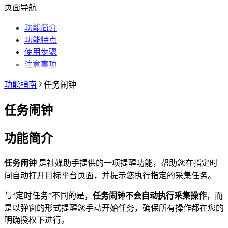
抖音相关问题
为什么无法访问 Chrome 应用商店？
第三方收费下载说明
为什么配置的文件名未生效？
提示权限不足怎么解决？
小红书出现“Request failed with status code
植入功能
博主详情页
视频详情页
UP主详情页
达人详情页
批量采集
采集笔记数据
采集视频数据
采集评论数据
其他功能
链接转换
页面导航
哔哩哔哩相关问题
为什么推荐使用最新版 Chrome？
为什么不能注册账号
406“是怎么回事？
为什么采集到的评论比页面显示的数量少一
达人详情页
视频详情页
搜索页
批量采集
采集评论数据
采集UP主数据
采集达人数据
其他功能
链接转换
小红书经常提示“访问频繁，请稍后再试”是
些？
哔哩哔哩视频下载为什么和其他平台不一
视频详情页
视频详情页
功能简介
采集达人数据
采集视频数据
采集评论数据
其他功能
链接转换
什么情况？
为什么有时候视频数据会获取不全？
样？
功能特点
采集视频数据
采集视频数据
短链解析
小红书提示存在风险插件要如何处理？
使用步骤
采集评论数据
为什么搜索导出最多只有两百多篇笔记？
注意事项
功能指南
任务闹钟
任务闹钟
功能简介
任务闹钟
是社媒助手提供的一项提醒功能，帮助您在指定时
间自动打开目标平台页面，并提示您执行指定的采集任务。
与“定时任务”不同的是，
任务闹钟不会自动执行采集操作
，而
是以弹窗的形式提醒您手动开始任务，确保所有操作都在您的
明确授权下进行。