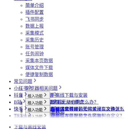
简单介绍
插件配置
飞书同步
数据上报
采集模式
采集历史
账号管理
任务闹钟
采集本页数据
媒体文件下载
便捷复制数据
常见问题
小红书
浏览器相关问题
抖音
会员相关问题
社媒助手离线下载与安装
植入功能
B站
下载相关问题
CRX 安装后无法启用怎么办？
什么是增强版 API 模式
植入功能
专辑页
批量采集
快手
飞书相关问题
下载插件时提示程序包无效或没有文件怎么
什么是自动加载验证码
批量下载媒体文件时，如何关闭二次确认？
植入功能
笔记详情页
搜索页
批量采集
采集博主数据
其他功能
TikTok
小红书相关问题
办？
如何免费获取 VIP
下载文件的保存位置和文件名如何自定义？
提示字段类型不匹配是怎么回事？
植入功能
搜索页
达人详情页
搜索页
批量采集
采集评论数据
采集达人数据
其他功能
链接转换
抖音相关问题
为什么无法访问 Chrome 应用商店？
第三方收费下载说明
为什么配置的文件名未生效？
提示权限不足怎么解决？
小红书出现“Request failed with status code
植入功能
博主详情页
视频详情页
UP主详情页
达人详情页
批量采集
采集笔记数据
采集视频数据
采集评论数据
其他功能
链接转换
下载与离线安装