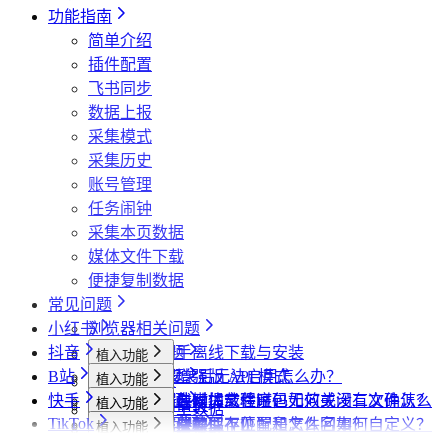
哔哩哔哩相关问题
为什么推荐使用最新版 Chrome？
为什么不能注册账号
406“是怎么回事？
为什么采集到的评论比页面显示的数量少一
达人详情页
视频详情页
搜索页
批量采集
采集评论数据
采集UP主数据
采集达人数据
其他功能
链接转换
功能指南
小红书经常提示“访问频繁，请稍后再试”是
些？
哔哩哔哩视频下载为什么和其他平台不一
视频详情页
视频详情页
采集达人数据
采集视频数据
采集评论数据
其他功能
链接转换
简单介绍
什么情况？
为什么有时候视频数据会获取不全？
样？
采集视频数据
采集视频数据
短链解析
插件配置
小红书提示存在风险插件要如何处理？
采集评论数据
飞书同步
为什么搜索导出最多只有两百多篇笔记？
数据上报
采集模式
采集历史
账号管理
任务闹钟
采集本页数据
媒体文件下载
便捷复制数据
常见问题
小红书
浏览器相关问题
抖音
会员相关问题
社媒助手离线下载与安装
植入功能
B站
下载相关问题
CRX 安装后无法启用怎么办？
什么是增强版 API 模式
植入功能
专辑页
批量采集
快手
飞书相关问题
下载插件时提示程序包无效或没有文件怎么
什么是自动加载验证码
批量下载媒体文件时，如何关闭二次确认？
植入功能
笔记详情页
搜索页
批量采集
采集博主数据
其他功能
TikTok
小红书相关问题
办？
如何免费获取 VIP
下载文件的保存位置和文件名如何自定义？
提示字段类型不匹配是怎么回事？
植入功能
搜索页
达人详情页
搜索页
批量采集
采集评论数据
采集达人数据
其他功能
链接转换